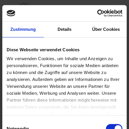
Zustimmung
Details
Über Cookies
Das Winterhof – Team
Wir dürfen vorstellen (v.l.n.r.:):
Diese Webseite verwendet Cookies
Johannes, Carina, Christine, Franz, Julia, Daniel M.,
Wir verwenden Cookies, um Inhalte und Anzeigen zu
Daniel B.-R., Gabi, Daniela, Margret
personalisieren, Funktionen für soziale Medien anbieten
zu können und die Zugriffe auf unsere Website zu
„Wir handeln aus Respekt vor der Natur und sind
analysieren. Außerdem geben wir Informationen zu Ihrer
überzeugt, dass eine hohe Produktqualität nur über
Verwendung unserer Website an unsere Partner für
eine naturnahe Landwirtschaft führt.“
soziale Medien, Werbung und Analysen weiter. Unsere
Partner führen diese Informationen möglicherweise mit
Unsere gemeinsamen Werte sind:
weiteren Daten zusammen, die Sie ihnen bereitgestellt
haben oder die sie im Rahmen Ihrer Nutzung der Dienste
• 100% Ursprung von unserem Hof
gesammelt haben.
Einwilligungsauswahl
Notwendig