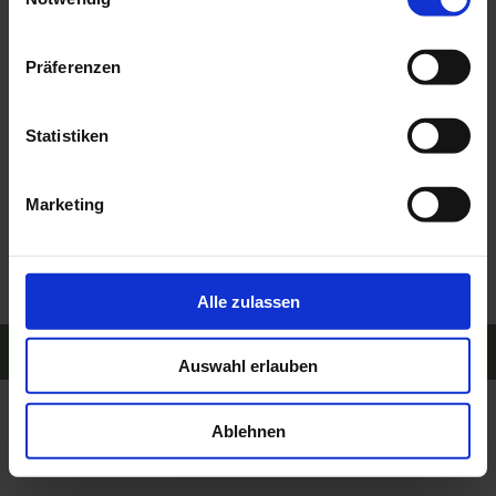
• ausgezeichnete Produktqualität
• unmittelbare Frische
Präferenzen
Das ist unsere Lebenseinstellung, die unsere
tägliche Arbeit am Winterhof begleitet. Die
Statistiken
tägliche Umsetzung und Erfüllung dieses Leitbilds
sind nur möglich mit einem starken Willen und
Marketing
einer großen Überzeugung und mit einem
motivierten Team im Hintergrund, das diese
Lebenseinstellung teilt.
Alle zulassen
© 2023 Winterhof
Impressum
Datenschutz
Auswahl erlauben
Ablehnen